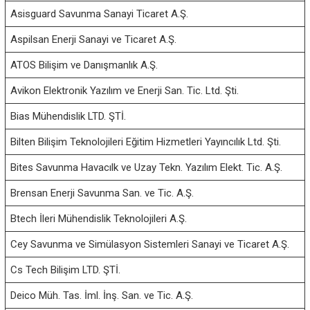
e
Asisguard Savunma Sanayi Ticaret A.Ş.
l
e
Aspilsan Enerji Sanayi ve Ticaret A.Ş.
n
m
ATOS Bilişim ve Danışmanlık A.Ş.
e
s
Avikon Elektronik Yazılım ve Enerji San. Tic. Ltd. Şti.
i
Bias Mühendislik LTD. ŞTİ.
D
e
Bilten Bilişim Teknolojileri Eğitim Hizmetleri Yayıncılık Ltd. Şti.
r
n
Bites Savunma Havacılk ve Uzay Tekn. Yazılım Elekt. Tic. A.Ş.
e
ğ
Brensan Enerji Savunma San. ve Tic. A.Ş.
i
Btech İleri Mühendislik Teknolojileri A.Ş.
Cey Savunma ve Simülasyon Sistemleri Sanayi ve Ticaret A.Ş.
Cs Tech Bilişim LTD. ŞTİ.
Deico Müh. Tas. İml. İnş. San. ve Tic. A.Ş.