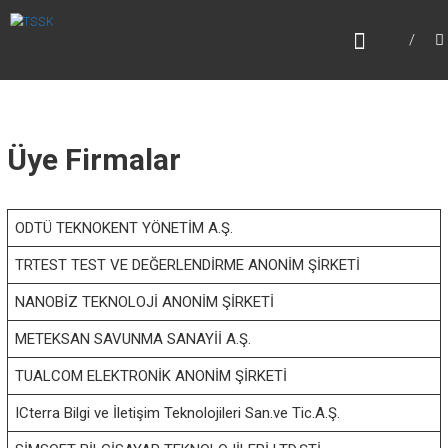
Skip
T
to
content
S
S
K
Üye Firmalar
T
e
k
n
ODTÜ TEKNOKENT YÖNETİM A.Ş.
o
TRTEST TEST VE DEĞERLENDİRME ANONİM ŞİRKETİ
k
e
NANOBİZ TEKNOLOJİ ANONİM ŞİRKETİ
n
t
METEKSAN SAVUNMA SANAYİİ A.Ş.
H
a
TUALCOM ELEKTRONİK ANONİM ŞİRKETİ
v
ICterra Bilgi ve İletişim Teknolojileri San.ve Tic.A.Ş.
a
c