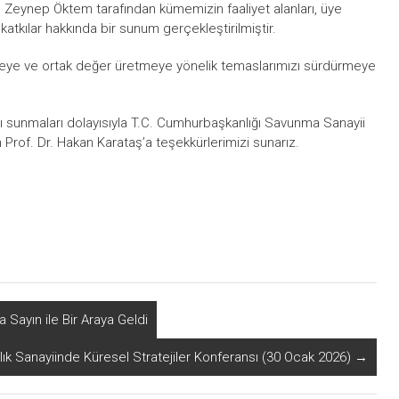
Zeynep Öktem tarafından kümemizin faaliyet alanları, üye
atkılar hakkında bir sunum gerçekleştirilmiştir.
meye ve ortak değer üretmeye yönelik temaslarımızı sürdürmeye
ânı sunmaları dolayısıyla T.C. Cumhurbaşkanlığı Savunma Sanayii
 Prof. Dr. Hakan Karataş’a teşekkürlerimizi sunarız.
Sayın ile Bir Araya Geldi
ık Sanayiinde Küresel Stratejiler Konferansı (30 Ocak 2026)
→