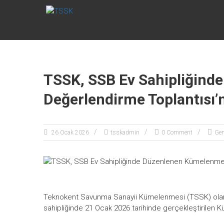
Skip
TSSK
to
content
Teknokent
Havacılık
Uzay ve
Güvenlik
TSSK, SSB Ev Sahipliğind
Kümelenmesi
Derneği
Değerlendirme Toplantısı’n
26 Ocak 2026
tsskadmin
0 Comment
Gen
Teknokent Savunma Sanayii Kümelenmesi (TSSK) olara
sahipliğinde 21 Ocak 2026 tarihinde gerçekleştirilen 