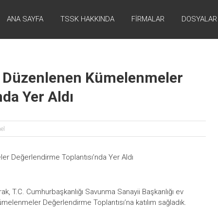
ANA SAYFA
TSSK HAKKINDA
FİRMALAR
DOSYALAR
e Düzenlenen Kümelenmeler
da Yer Aldı
el
k, T.C. Cumhurbaşkanlığı Savunma Sanayii Başkanlığı ev
Kümelenmeler Değerlendirme Toplantısı’na katılım sağladık.