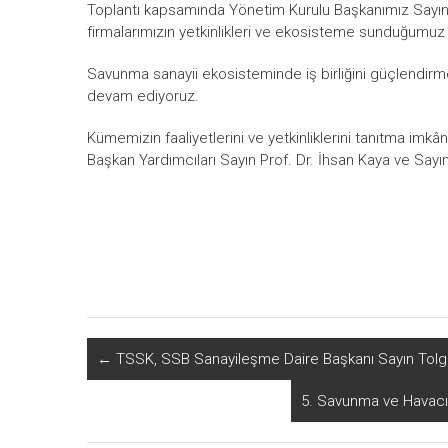
Toplantı kapsamında Yönetim Kurulu Başkanımız Sayın 
firmalarımızın yetkinlikleri ve ekosisteme sunduğumuz k
Savunma sanayii ekosisteminde iş birliğini güçlendir
devam ediyoruz.
Kümemizin faaliyetlerini ve yetkinliklerini tanıtma imk
Başkan Yardımcıları Sayın Prof. Dr. İhsan Kaya ve Sayın
←
TSSK, SSB Sanayileşme Daire Başkanı Sayın Tolga 
5. Savunma ve Havacıl